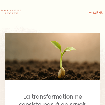
Skip
to
content
MENU
La transformation ne
consiste pas à en savoir