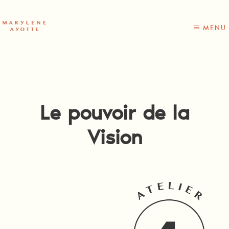
Skip
Skip
to
to
content
primary
MENU
sidebar
Le pouvoir de la
Vision