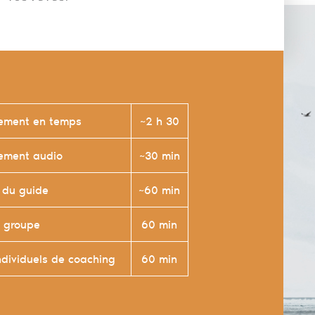
sement en temps
~2 h 30
rement audio
~30 min
s du guide
~60 min
 groupe
60 min
ndividuels de coaching
60 min