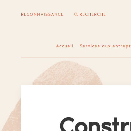
Skip
Skip
to
to
RECONNAISSANCE
content
primary
sidebar
Accueil
Services aux entrepr
Constr