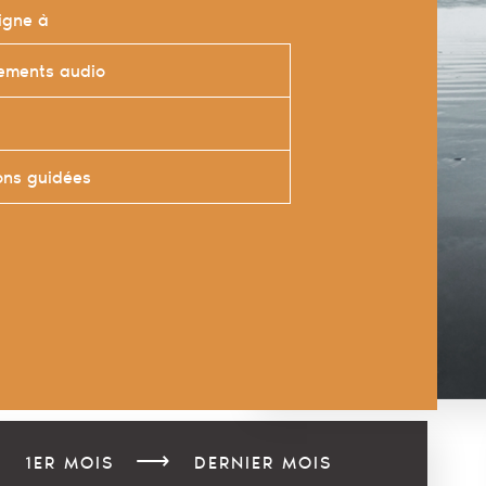
igne à
rements audio
ons guidées
⟶
1ER MOIS
DERNIER MOIS