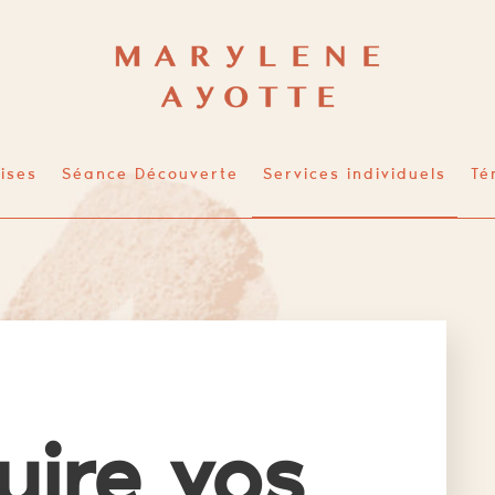
ises
Séance Découverte
Services individuels
Té
uire vos