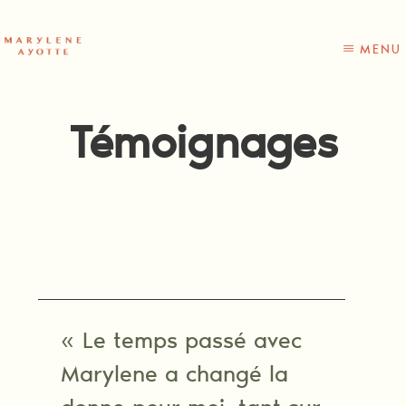
Skip
Skip
to
to
content
primary
MENU
sidebar
Témoignages
« Le temps passé avec
Marylene a changé la