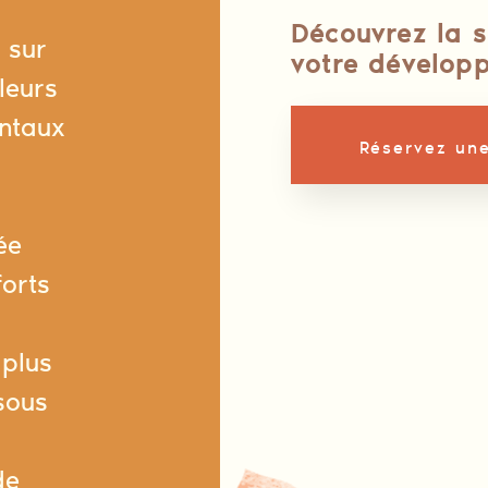
Découvrez la s
é sur
votre dévelop
leurs
ntaux
Réservez une
ée
forts
 plus
sous
de