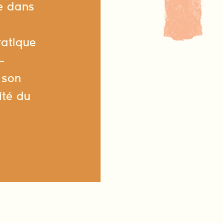
e dans
atique
–
 son
ité du