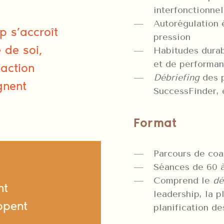
interfonctionnel
Autorégulation 
p s’accroît
pression
 de soi,
Habitudes durab
et de performa
’action
Débriefing
des p
ignent
SuccessFinder, é
Format
Parcours de coa
Séances de 60 
Comprend le
dé
nt
leadership, la p
ppent
planification d