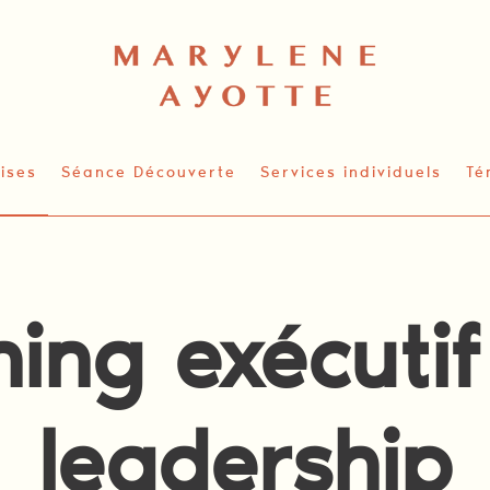
ises
Séance Découverte
Services individuels
Té
ing exécutif
leadership