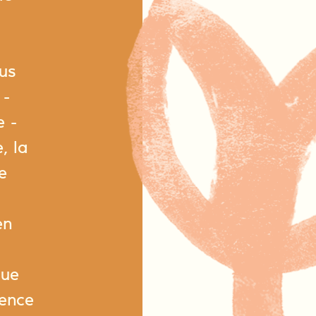
us
 -
e -
, la
ce
en
que
ience