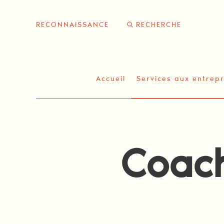
Skip
Skip
to
to
RECONNAISSANCE
content
primary
sidebar
Accueil
Services aux entrepr
Coach