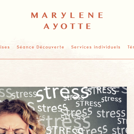
ises
Séance Découverte
Services individuels
Té