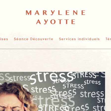
ises
Séance Découverte
Services individuels
Té