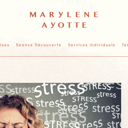
ises
Séance Découverte
Services individuels
Té