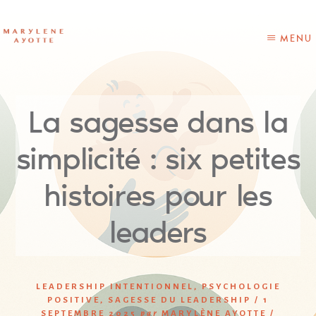
Skip
Skip
to
to
content
primary
MENU
sidebar
La sagesse dans la
simplicité : six petites
histoires pour les
leaders
LEADERSHIP INTENTIONNEL
,
PSYCHOLOGIE
POSITIVE
,
SAGESSE DU LEADERSHIP
/
1
SEPTEMBRE 2025
par
MARYLÈNE AYOTTE
/